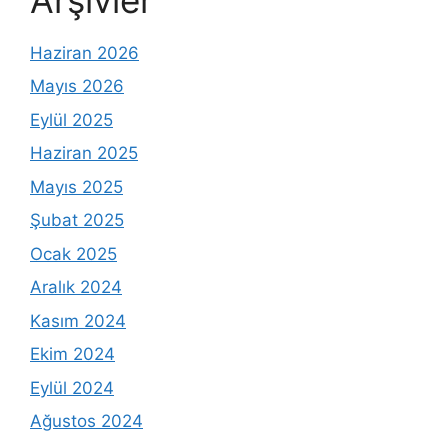
Haziran 2026
Mayıs 2026
Eylül 2025
Haziran 2025
Mayıs 2025
Şubat 2025
Ocak 2025
Aralık 2024
Kasım 2024
Ekim 2024
Eylül 2024
Ağustos 2024