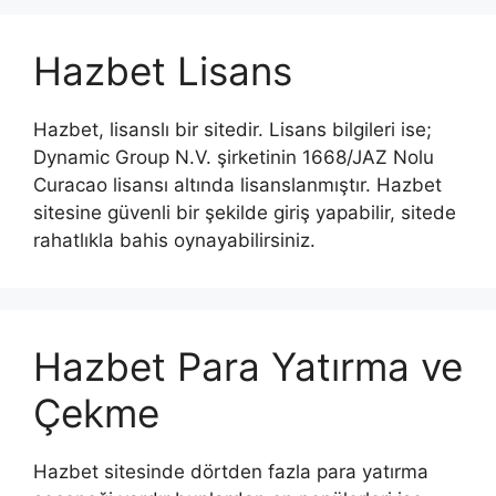
Hazbet Lisans
Hazbet, lisanslı bir sitedir. Lisans bilgileri ise;
Dynamic Group N.V. şirketinin 1668/JAZ Nolu
Curacao lisansı altında lisanslanmıştır. Hazbet
sitesine güvenli bir şekilde giriş yapabilir, sitede
rahatlıkla bahis oynayabilirsiniz.
Hazbet Para Yatırma ve
Çekme
Hazbet sitesinde dörtden fazla para yatırma