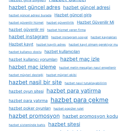
hazbet güncel adres
hazbet güncel adresi
Hazbet güncel giriş
hazbet güncel adresi burada
Hazbet Güvenilir Mi
hazbet güvenilir hizmet
hazbet güvenilirlik
hazbet güvenlir mi
hazbet hizmet veren firma
hazbet instagram
hazbet instagram sosyal
hazbet kaynakları
Hazbet kayıt
hazbet kayıtlı adres
hazbet kayıt olmam gerekiyor mu
hazbet kullanıcıları
hazbet kullanıcı dostu
hazbet maç izle
hazbet kullanıcı yorumları
hazbet maç izleme
hazbet metin mesajları nasıl engellenir
hazbet müşteri desteği
hazbet müşteri ekibi
hazbet nasil bir site
hazbet nasıl tutuklayabilirim
hazbet para yatirma
hazbet oyun sitesi
hazbet para çekme
hazbet para yatırma
hazbet poker oyunları
hazbet popüler rulet
hazbet promosyon
hazbet promosyon kodu
hazbet sitesi
hazbet sisteminde bahis