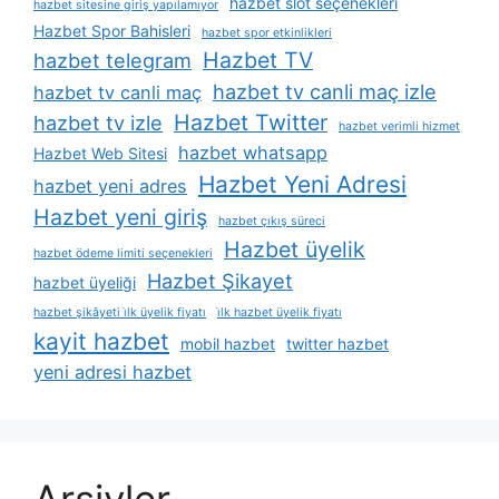
hazbet slot seçenekleri
hazbet sitesine giriş yapılamıyor
Hazbet Spor Bahisleri
hazbet spor etkinlikleri
Hazbet TV
hazbet telegram
hazbet tv canli maç izle
hazbet tv canli maç
Hazbet Twitter
hazbet tv izle
hazbet verimli hizmet
hazbet whatsapp
Hazbet Web Sitesi
Hazbet Yeni Adresi
hazbet yeni adres
Hazbet yeni giriş
hazbet çıkış süreci
Hazbet üyelik
hazbet ödeme limiti seçenekleri
Hazbet Şikayet
hazbet üyeliği
hazbet şikâyeti i̇lk üyelik fiyatı
i̇lk hazbet üyelik fiyatı
kayit hazbet
mobil hazbet
twitter hazbet
yeni adresi hazbet
Arşivler