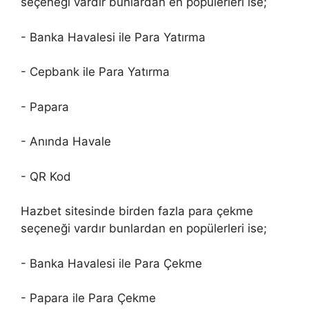
seçeneği vardır bunlardan en popülerleri ise;
- Banka Havalesi ile Para Yatırma
- Cepbank ile Para Yatırma
- Papara
- Anında Havale
- QR Kod
Hazbet sitesinde birden fazla para çekme
seçeneği vardır bunlardan en popülerleri ise;
- Banka Havalesi ile Para Çekme
- Papara ile Para Çekme