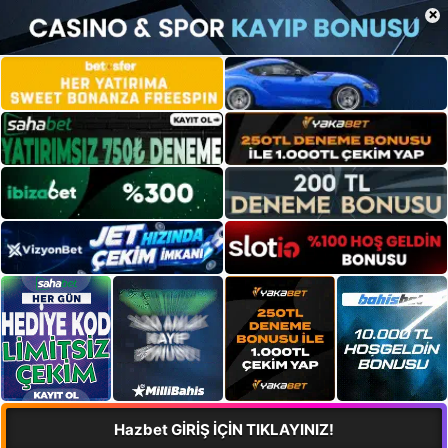
×
Hazbet GİRİŞ İÇİN TIKLAYINIZ!