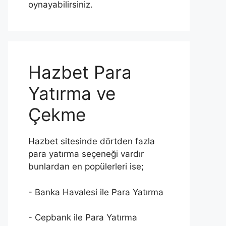
oynayabilirsiniz.
Hazbet Para
Yatırma ve
Çekme
Hazbet sitesinde dörtden fazla
para yatırma seçeneği vardır
bunlardan en popülerleri ise;
- Banka Havalesi ile Para Yatırma
- Cepbank ile Para Yatırma