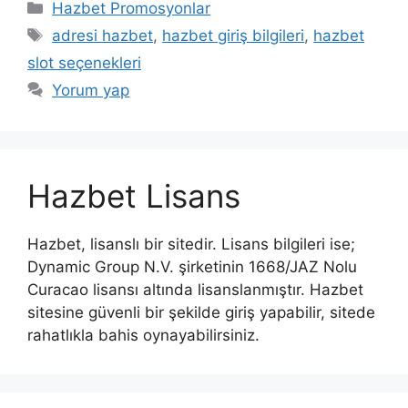
Kategoriler
Hazbet Promosyonlar
Etiketler
adresi hazbet
,
hazbet giriş bilgileri
,
hazbet
slot seçenekleri
Yorum yap
Hazbet Lisans
Hazbet, lisanslı bir sitedir. Lisans bilgileri ise;
Dynamic Group N.V. şirketinin 1668/JAZ Nolu
Curacao lisansı altında lisanslanmıştır. Hazbet
sitesine güvenli bir şekilde giriş yapabilir, sitede
rahatlıkla bahis oynayabilirsiniz.