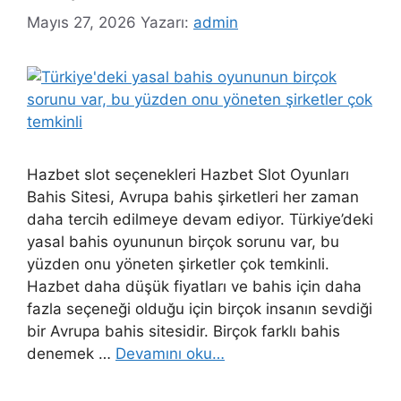
Mayıs 27, 2026
Yazarı:
admin
Hazbet slot seçenekleri Hazbet Slot Oyunları
Bahis Sitesi, Avrupa bahis şirketleri her zaman
daha tercih edilmeye devam ediyor. Türkiye’deki
yasal bahis oyununun birçok sorunu var, bu
yüzden onu yöneten şirketler çok temkinli.
Hazbet daha düşük fiyatları ve bahis için daha
fazla seçeneği olduğu için birçok insanın sevdiği
bir Avrupa bahis sitesidir. Birçok farklı bahis
denemek …
Devamını oku…