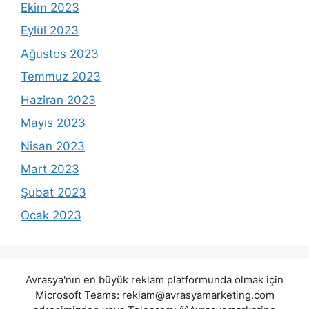
Ekim 2023
Eylül 2023
Ağustos 2023
Temmuz 2023
Haziran 2023
Mayıs 2023
Nisan 2023
Mart 2023
Şubat 2023
Ocak 2023
Avrasya'nın en büyük reklam platformunda olmak için
Microsoft Teams:
reklam@avrasyamarketing.com