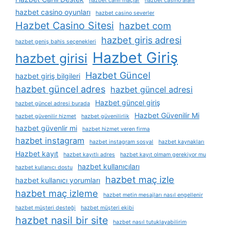
hazbet canlı maçlar
hazbet casino alanı
hazbet casino oyunları
hazbet casino severler
Hazbet Casino Sitesi
hazbet com
hazbet giris adresi
hazbet geniş bahis seçenekleri
Hazbet Giriş
hazbet girisi
Hazbet Güncel
hazbet giriş bilgileri
hazbet güncel adres
hazbet güncel adresi
Hazbet güncel giriş
hazbet güncel adresi burada
Hazbet Güvenilir Mi
hazbet güvenilir hizmet
hazbet güvenilirlik
hazbet güvenlir mi
hazbet hizmet veren firma
hazbet instagram
hazbet instagram sosyal
hazbet kaynakları
Hazbet kayıt
hazbet kayıtlı adres
hazbet kayıt olmam gerekiyor mu
hazbet kullanıcıları
hazbet kullanıcı dostu
hazbet maç izle
hazbet kullanıcı yorumları
hazbet maç izleme
hazbet metin mesajları nasıl engellenir
hazbet müşteri desteği
hazbet müşteri ekibi
hazbet nasil bir site
hazbet nasıl tutuklayabilirim