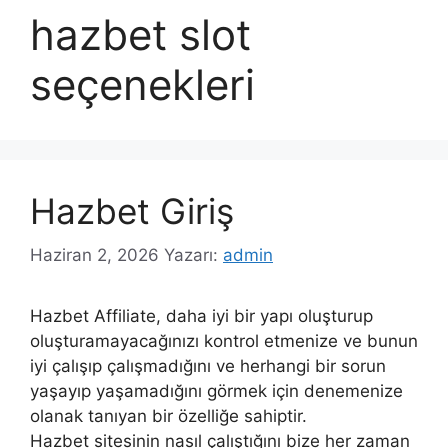
hazbet slot
seçenekleri
Hazbet Giriş
Haziran 2, 2026
Yazarı:
admin
Hazbet Affiliate, daha iyi bir yapı oluşturup
oluşturamayacağınızı kontrol etmenize ve bunun
iyi çalışıp çalışmadığını ve herhangi bir sorun
yaşayıp yaşamadığını görmek için denemenize
olanak tanıyan bir özelliğe sahiptir.
Hazbet sitesinin nasıl çalıştığını bize her zaman