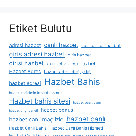
Etiket Bulutu
canli hazbet
adresi hazbet
casino sitesi hazbet
giris adresi hazbet
giris hazbet
girisi hazbet
güncel adresi hazbet
Hazbet Adres
hazbet adres değişikliği
Hazbet Bahis
hazbet adresi
hazbet bahislerinde nasıl kazanılır
Hazbet bahis sitesi
hazbet basit oyun
hazbet bonus
hazbet bilgi paneli
hazbet canlı
hazbet canli maç izle
Hazbet Canlı Bahis
Hazbet Canlı Bahis Hizmeti
Hazbet Canlı Destek