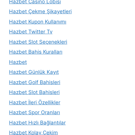
Hazbet Casino Lobisi
Hazbet Çekme Şikayetleri
Hazbet Kupon Kullanımı
Hazbet Twitter Tv
Hazbet Slot Seçenekleri
Hazbet Bahis Kuralları
Hazbet
Hazbet Günlük Kayıt
Hazbet Golf Bahisleri
Hazbet Slot Bahisleri
Hazbet İleri Özellikler
Hazbet Spor Oranları
Hazbet Hızlı Bağlantılar
Hazbet Kolay Çekim