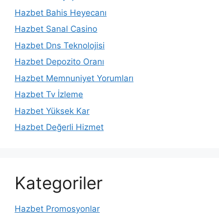
Hazbet Bahis Heyecanı
Hazbet Sanal Casino
Hazbet Dns Teknolojisi
Hazbet Depozito Oranı
Hazbet Memnuniyet Yorumları
Hazbet Tv İzleme
Hazbet Yüksek Kar
Hazbet Değerli Hizmet
Kategoriler
Hazbet Promosyonlar