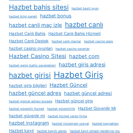
Hazbet bahis sitesi
hazbet basit oyun
hazbet bonus
hazbet bilgi paneli
hazbet canlı
hazbet canli maç izle
Hazbet Canlı Bahis
Hazbet Canlı Bahis Hizmeti
Hazbet Canlı Destek
hazbet canlı maçlar
hazbet casino alanı
hazbet casino oyunları
hazbet casino severler
Hazbet Casino Sitesi
hazbet com
hazbet giris adresi
hazbet geniş bahis seçenekleri
Hazbet Giriş
hazbet girisi
Hazbet Güncel
hazbet giriş bilgileri
hazbet güncel adres
hazbet güncel adresi
Hazbet güncel giriş
hazbet güncel adresi burada
Hazbet Güvenilir Mi
hazbet güvenilir hizmet
hazbet güvenilirlik
hazbet güvenlir mi
hazbet hizmet veren firma
hazbet instagram
hazbet instagram sosyal
hazbet kaynakları
Hazbet kayıt
hazbet kayıtlı adres
hazbet kayıt olmam gerekiyor mu