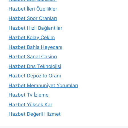
Hazbet İleri Özellikler
Hazbet Spor Oranları
Hazbet Hızlı Bağlantılar
Hazbet Kolay Çekim
Hazbet Bahis Heyecanı
Hazbet Sanal Casino
Hazbet Dns Teknolojisi
Hazbet Depozito Oranı
Hazbet Memnuniyet Yorumları
Hazbet Tv İzleme
Hazbet Yüksek Kar
Hazbet Değerli Hizmet