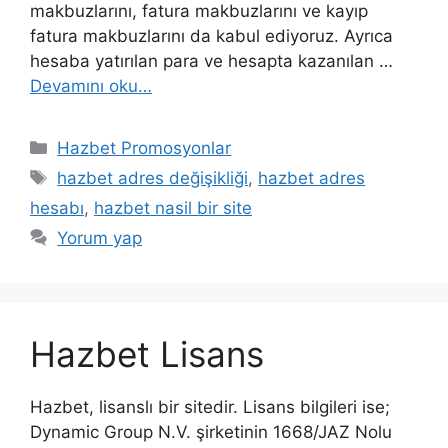
makbuzlarını, fatura makbuzlarını ve kayıp
fatura makbuzlarını da kabul ediyoruz. Ayrıca
hesaba yatırılan para ve hesapta kazanılan …
Devamını oku…
Kategoriler
Hazbet Promosyonlar
Etiketler
hazbet adres değişikliği
,
hazbet adres
hesabı
,
hazbet nasil bir site
Yorum yap
Hazbet Lisans
Hazbet, lisanslı bir sitedir. Lisans bilgileri ise;
Dynamic Group N.V. şirketinin 1668/JAZ Nolu