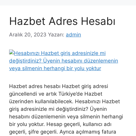
Hazbet Adres Hesabı
Aralık 20, 2023
Yazarı:
admin
Hazbet adres hesabı Hazbet giriş adresi
güncellendi ve artık Türkiye’de Hazbet
üzerinden kullanılabilecek. Hesabınızı Hazbet
giriş adresinizle mi değiştirdiniz? Üyenin
hesabını düzenlemenin veya silmenin herhangi
bir yolu yoktur. Hesap geçerli, kullanıcı adı
geçerli, şifre geçerli. Ayrıca açılmamış fatura