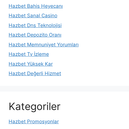
Hazbet Bahis Heyecanı
Hazbet Sanal Casino
Hazbet Dns Teknolojisi
Hazbet Depozito Oranı
Hazbet Memnuniyet Yorumları
Hazbet Tv İzleme
Hazbet Yüksek Kar
Hazbet Değerli Hizmet
Kategoriler
Hazbet Promosyonlar