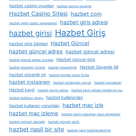
hazbet casino oyunları
hazbet casino severler
Hazbet Casino Sitesi
hazbet com
hazbet giris adresi
hazbet geniş bahis seçenekleri
Hazbet Giriş
hazbet girisi
Hazbet Güncel
hazbet giriş bilgileri
hazbet güncel adres
hazbet güncel adresi
Hazbet güncel giriş
hazbet güncel adresi burada
Hazbet Güvenilir Mi
hazbet güvenilir hizmet
hazbet güvenilirlik
hazbet güvenlir mi
hazbet hizmet veren firma
hazbet instagram
hazbet instagram sosyal
hazbet kaynakları
Hazbet kayıt
hazbet kayıtlı adres
hazbet kayıt olmam gerekiyor mu
hazbet kullanıcıları
hazbet kullanıcı dostu
hazbet maç izle
hazbet kullanıcı yorumları
hazbet maç izleme
hazbet metin mesajları nasıl engellenir
hazbet müşteri desteği
hazbet müşteri ekibi
hazbet nasil bir site
hazbet nasıl tutuklayabilirim