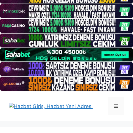
İçeriğe
atla
Menü