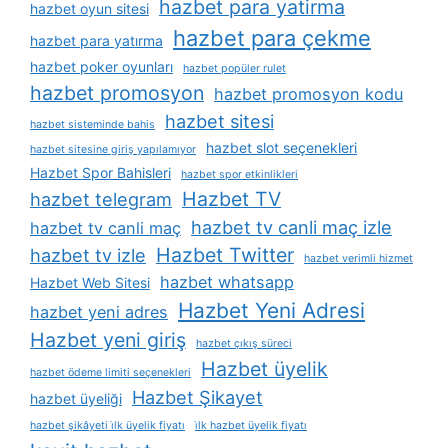
hazbet para yatirma
hazbet oyun sitesi
hazbet para çekme
hazbet para yatırma
hazbet poker oyunları
hazbet popüler rulet
hazbet promosyon
hazbet promosyon kodu
hazbet sitesi
hazbet sisteminde bahis
hazbet slot seçenekleri
hazbet sitesine giriş yapılamıyor
Hazbet Spor Bahisleri
hazbet spor etkinlikleri
Hazbet TV
hazbet telegram
hazbet tv canli maç izle
hazbet tv canli maç
Hazbet Twitter
hazbet tv izle
hazbet verimli hizmet
hazbet whatsapp
Hazbet Web Sitesi
Hazbet Yeni Adresi
hazbet yeni adres
Hazbet yeni giriş
hazbet çıkış süreci
Hazbet üyelik
hazbet ödeme limiti seçenekleri
Hazbet Şikayet
hazbet üyeliği
hazbet şikâyeti i̇lk üyelik fiyatı
i̇lk hazbet üyelik fiyatı