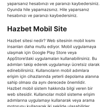
yaparsanız hesabınızı ve paranızı kaybedersiniz.
Oyunda hile yapamazsınız. Hile yaparsanız
hesabınızı ve paranızı kaybedersiniz.
Hazbet Mobil Site
Hazbet sitesi nedir? Web sitesinin mobil kısmı
insanları daha mutlu ediyor. Mobil uygulamaya
ulaşmak için Google Play Store veya
AppStore’daki uygulamaları kullanabilirsiniz. Bu
adımları takip ederek uygulamayı ücretsiz olarak
edinebilirsiniz. Kullanıcıların mobil adımlara
erişim için cihazlarında yeterli depolama alanına
sahip olması da aynı derecede önemlidir.
Hazbet mobil sistem hakkında bilgi veren bir
web sitesidir. Kullanıcılar mobil sisteme erişim
adımlarına uygulamayı kullanarak veya arama
motorunu kullanarak iki şekilde ulaşabilirler.