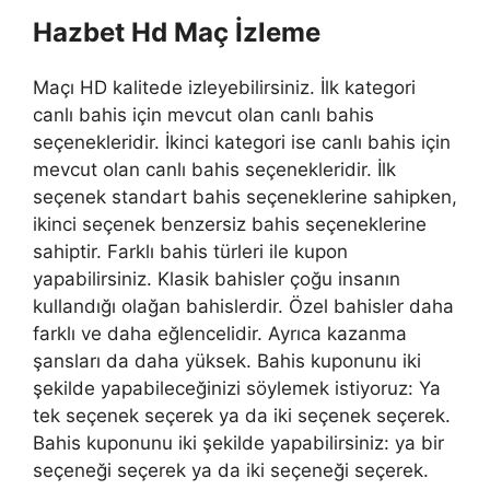
Hazbet Hd Maç İzleme
Maçı HD kalitede izleyebilirsiniz. İlk kategori
canlı bahis için mevcut olan canlı bahis
seçenekleridir. İkinci kategori ise canlı bahis için
mevcut olan canlı bahis seçenekleridir. İlk
seçenek standart bahis seçeneklerine sahipken,
ikinci seçenek benzersiz bahis seçeneklerine
sahiptir. Farklı bahis türleri ile kupon
yapabilirsiniz. Klasik bahisler çoğu insanın
kullandığı olağan bahislerdir. Özel bahisler daha
farklı ve daha eğlencelidir. Ayrıca kazanma
şansları da daha yüksek. Bahis kuponunu iki
şekilde yapabileceğinizi söylemek istiyoruz: Ya
tek seçenek seçerek ya da iki seçenek seçerek.
Bahis kuponunu iki şekilde yapabilirsiniz: ya bir
seçeneği seçerek ya da iki seçeneği seçerek.