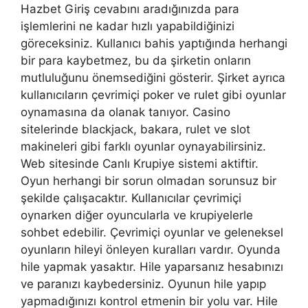
Hazbet Giriş cevabını aradığınızda para
işlemlerini ne kadar hızlı yapabildiğinizi
göreceksiniz. Kullanıcı bahis yaptığında herhangi
bir para kaybetmez, bu da şirketin onların
mutluluğunu önemsediğini gösterir. Şirket ayrıca
kullanıcıların çevrimiçi poker ve rulet gibi oyunlar
oynamasına da olanak tanıyor. Casino
sitelerinde blackjack, bakara, rulet ve slot
makineleri gibi farklı oyunlar oynayabilirsiniz.
Web sitesinde Canlı Krupiye sistemi aktiftir.
Oyun herhangi bir sorun olmadan sorunsuz bir
şekilde çalışacaktır. Kullanıcılar çevrimiçi
oynarken diğer oyuncularla ve krupiyelerle
sohbet edebilir. Çevrimiçi oyunlar ve geleneksel
oyunların hileyi önleyen kuralları vardır. Oyunda
hile yapmak yasaktır. Hile yaparsanız hesabınızı
ve paranızı kaybedersiniz. Oyunun hile yapıp
yapmadığınızı kontrol etmenin bir yolu var. Hile