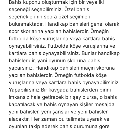
Bahis kuponu oluşturmak için bir veya iki
seçeneği seçebilirsiniz. Özel bahis
seçeneklerinin spora özel seçimleri
bulunmaktadır. Handikap bahisleri genel olarak
spor skorlarına yapılan bahislerdir. Örneğin
futbolda köşe vuruşlarına veya kartlara bahis
oynayabilirsiniz. Futbolda köşe vuruşlarına ve
kartlara bahis oynayabilirsiniz. Bunlar handikap
bahisleridir, yani oyunun skoruna bahis
yaparsınız. Handikap bahisleri maçın skoruna
yapılan bahislerdir. Örneğin futbolda köşe
vuruşlarına veya kartlara bahis oynayabilirsiniz.
Yapabilirsiniz Bir kavgada bahislerden birini
imkansız hale getirecek bir şey olursa, o bahis
kapatılacak ve bahis oynayan kişiler mesajda
yeni bahisler, yeni şanslar ve yeni bahisler
alacaktır. Her zaman bu talimata uyarak ve
oyunları takip ederek bahis durumuna göre