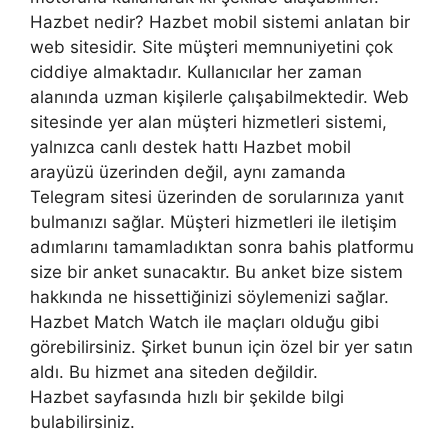
Hazbet nedir? Hazbet mobil sistemi anlatan bir
web sitesidir. Site müşteri memnuniyetini çok
ciddiye almaktadır. Kullanıcılar her zaman
alanında uzman kişilerle çalışabilmektedir. Web
sitesinde yer alan müşteri hizmetleri sistemi,
yalnızca canlı destek hattı Hazbet mobil
arayüzü üzerinden değil, aynı zamanda
Telegram sitesi üzerinden de sorularınıza yanıt
bulmanızı sağlar. Müşteri hizmetleri ile iletişim
adımlarını tamamladıktan sonra bahis platformu
size bir anket sunacaktır. Bu anket bize sistem
hakkında ne hissettiğinizi söylemenizi sağlar.
Hazbet Match Watch ile maçları olduğu gibi
görebilirsiniz. Şirket bunun için özel bir yer satın
aldı. Bu hizmet ana siteden değildir.
Hazbet sayfasında hızlı bir şekilde bilgi
bulabilirsiniz.