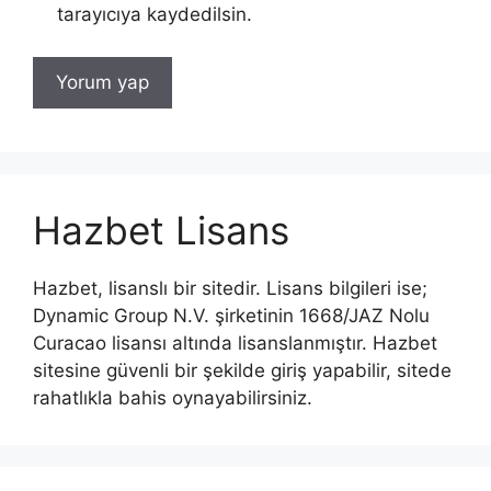
tarayıcıya kaydedilsin.
Hazbet Lisans
Hazbet, lisanslı bir sitedir. Lisans bilgileri ise;
Dynamic Group N.V. şirketinin 1668/JAZ Nolu
Curacao lisansı altında lisanslanmıştır. Hazbet
sitesine güvenli bir şekilde giriş yapabilir, sitede
rahatlıkla bahis oynayabilirsiniz.