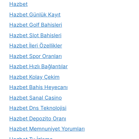
Hazbet
Hazbet Günlük Kayıt
Hazbet Golf Bahisleri
Hazbet Slot Bahisleri
Hazbet İleri Özellikler
Hazbet Spor Oranları
Hazbet Hızlı Bağlantılar
Hazbet Kolay Çekim
Hazbet Bahis Heyecanı
Hazbet Sanal Casino
Hazbet Dns Teknolojisi
Hazbet Depozito Oranı
Hazbet Memnuniyet Yorumları