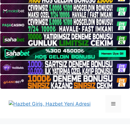
İçeriğe
atla
Menü