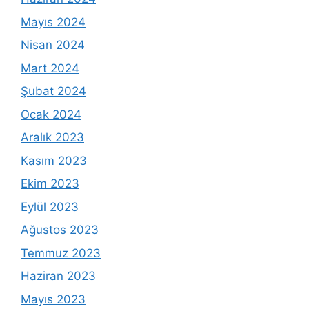
Mayıs 2024
Nisan 2024
Mart 2024
Şubat 2024
Ocak 2024
Aralık 2023
Kasım 2023
Ekim 2023
Eylül 2023
Ağustos 2023
Temmuz 2023
Haziran 2023
Mayıs 2023