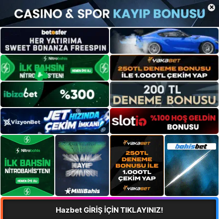
×
Hazbet GİRİŞ İÇİN TIKLAYINIZ!