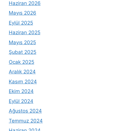
Haziran 2026
Mayıs 2026
Eylül 2025
Haziran 2025
Mayıs 2025
Şubat 2025
Ocak 2025
Aralık 2024
Kasım 2024
Ekim 2024
Eylül 2024
Ağustos 2024
Temmuz 2024
Haziran 2024