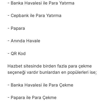
- Banka Havalesi ile Para Yatırma
- Cepbank ile Para Yatırma
- Papara
- Anında Havale
- QR Kod
Hazbet sitesinde birden fazla para çekme
seçeneği vardır bunlardan en popülerleri ise;
- Banka Havalesi ile Para Çekme
- Papara ile Para Çekme