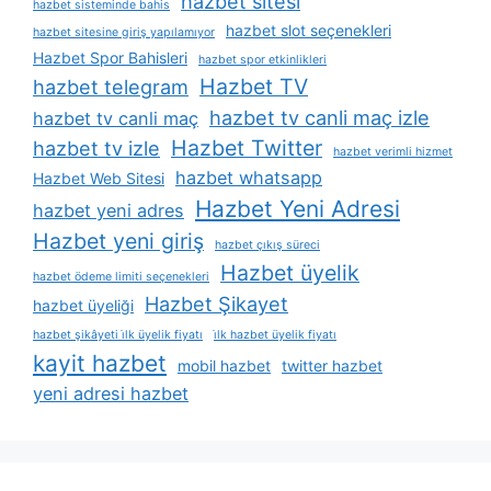
hazbet sitesi
hazbet sisteminde bahis
hazbet slot seçenekleri
hazbet sitesine giriş yapılamıyor
Hazbet Spor Bahisleri
hazbet spor etkinlikleri
Hazbet TV
hazbet telegram
hazbet tv canli maç izle
hazbet tv canli maç
Hazbet Twitter
hazbet tv izle
hazbet verimli hizmet
hazbet whatsapp
Hazbet Web Sitesi
Hazbet Yeni Adresi
hazbet yeni adres
Hazbet yeni giriş
hazbet çıkış süreci
Hazbet üyelik
hazbet ödeme limiti seçenekleri
Hazbet Şikayet
hazbet üyeliği
hazbet şikâyeti i̇lk üyelik fiyatı
i̇lk hazbet üyelik fiyatı
kayit hazbet
mobil hazbet
twitter hazbet
yeni adresi hazbet