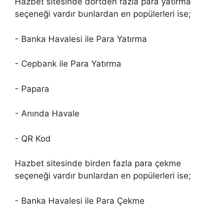
Hazbet sitesinde dörtden fazla para yatırma
seçeneği vardır bunlardan en popülerleri ise;
- Banka Havalesi ile Para Yatırma
- Cepbank ile Para Yatırma
- Papara
- Anında Havale
- QR Kod
Hazbet sitesinde birden fazla para çekme
seçeneği vardır bunlardan en popülerleri ise;
- Banka Havalesi ile Para Çekme