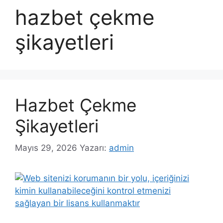
hazbet çekme
şikayetleri
Hazbet Çekme
Şikayetleri
Mayıs 29, 2026
Yazarı:
admin