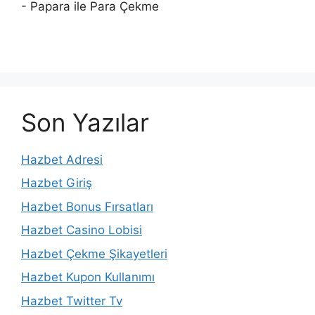
- Papara ile Para Çekme
Son Yazılar
Hazbet Adresi
Hazbet Giriş
Hazbet Bonus Fırsatları
Hazbet Casino Lobisi
Hazbet Çekme Şikayetleri
Hazbet Kupon Kullanımı
Hazbet Twitter Tv