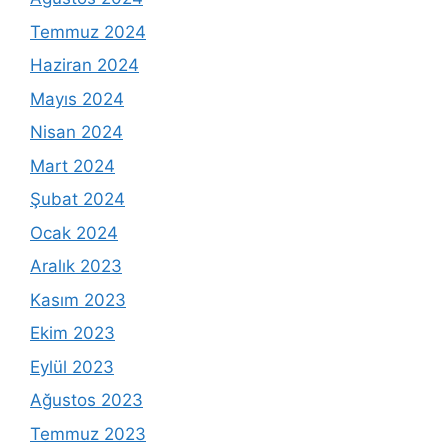
Temmuz 2024
Haziran 2024
Mayıs 2024
Nisan 2024
Mart 2024
Şubat 2024
Ocak 2024
Aralık 2023
Kasım 2023
Ekim 2023
Eylül 2023
Ağustos 2023
Temmuz 2023