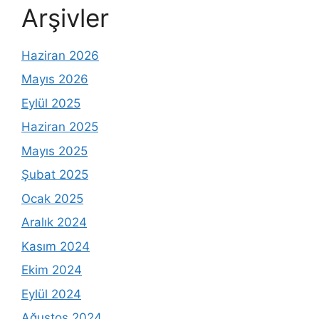
Arşivler
Haziran 2026
Mayıs 2026
Eylül 2025
Haziran 2025
Mayıs 2025
Şubat 2025
Ocak 2025
Aralık 2024
Kasım 2024
Ekim 2024
Eylül 2024
Ağustos 2024