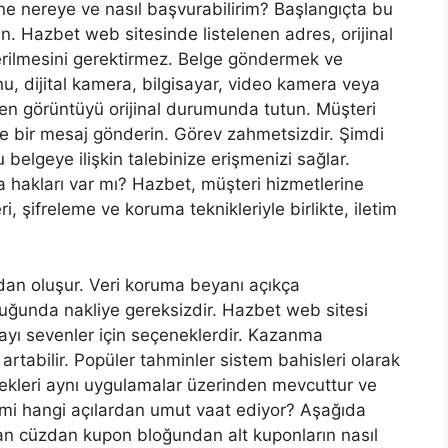
e nereye ve nasıl başvurabilirim? Başlangıçta bu
nin. Hazbet web sitesinde listelenen adres, orijinal
erilmesini gerektirmez. Belge göndermek ve
nu, dijital kamera, bilgisayar, video kamera veya
ken görüntüyü orijinal durumunda tutun. Müşteri
ne bir mesaj gönderin. Görev zahmetsizdir. Şimdi
belgeye ilişkin talebinize erişmenizi sağlar.
 hakları var mı? Hazbet, müşteri hizmetlerine
i, şifreleme ve koruma teknikleriyle birlikte, iletim
dan oluşur. Veri koruma beyanı açıkça
ğunda nakliye gereksizdir. Hazbet web sitesi
mayı sevenler için seçeneklerdir. Kazanma
 artabilir. Popüler tahminler sistem bahisleri olarak
kleri aynı uygulamalar üzerinden mevcuttur ve
stemi hangi açılardan umut vaat ediyor? Aşağıda
anan cüzdan kupon bloğundan alt kuponların nasıl