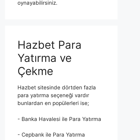
oynayabilirsiniz.
Hazbet Para
Yatırma ve
Çekme
Hazbet sitesinde dörtden fazla
para yatırma seçeneği vardır
bunlardan en popülerleri ise;
- Banka Havalesi ile Para Yatırma
- Cepbank ile Para Yatırma