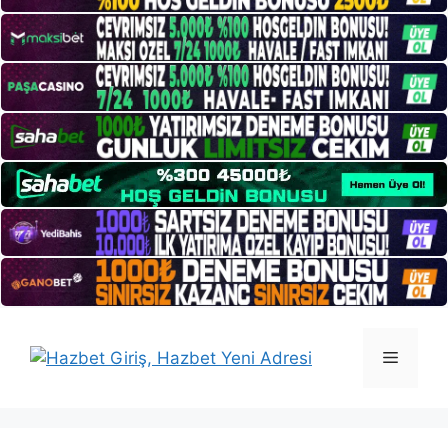
İçeriğe
atla
Menü