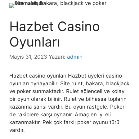
Hazbet Casino
Oyunları
Mayıs 31, 2023
Yazarı:
admin
Hazbet casino oyunları Hazbet üyeleri casino
oyunları oynayabilir. Site rulet, bakara, blackjack
ve poker sunmaktadır. Rulet eğlenceli ve kolay
bir oyun olarak bilinir. Rulet ve bilhassa topların
kazanma şansı vardır. Bu oyun rastgele. Poker
de rakiplere karşı oynanır. Amaç en iyi eli
kazanmaktır. Pek çok farklı poker oyunu türü
vardır.