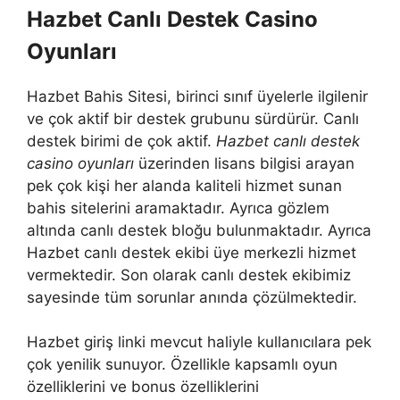
Hazbet Canlı Destek Casino
Oyunları
Hazbet Bahis Sitesi, birinci sınıf üyelerle ilgilenir
ve çok aktif bir destek grubunu sürdürür. Canlı
destek birimi de çok aktif.
Hazbet canlı destek
casino oyunları
üzerinden lisans bilgisi arayan
pek çok kişi her alanda kaliteli hizmet sunan
bahis sitelerini aramaktadır. Ayrıca gözlem
altında canlı destek bloğu bulunmaktadır. Ayrıca
Hazbet canlı destek ekibi üye merkezli hizmet
vermektedir. Son olarak canlı destek ekibimiz
sayesinde tüm sorunlar anında çözülmektedir.
Hazbet giriş linki mevcut haliyle kullanıcılara pek
çok yenilik sunuyor. Özellikle kapsamlı oyun
özelliklerini ve bonus özelliklerini