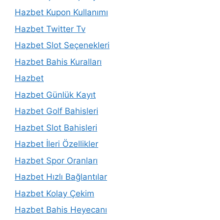
Hazbet Kupon Kullanımı
Hazbet Twitter Tv
Hazbet Slot Seçenekleri
Hazbet Bahis Kuralları
Hazbet
Hazbet Günlük Kayıt
Hazbet Golf Bahisleri
Hazbet Slot Bahisleri
Hazbet İleri Özellikler
Hazbet Spor Oranları
Hazbet Hızlı Bağlantılar
Hazbet Kolay Çekim
Hazbet Bahis Heyecanı