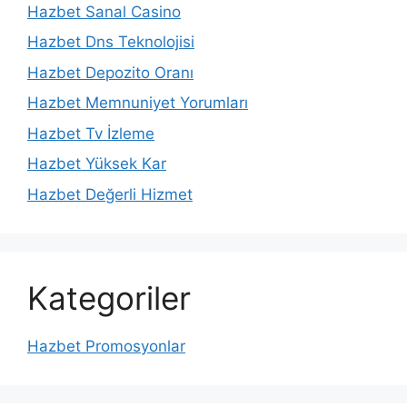
Hazbet Sanal Casino
Hazbet Dns Teknolojisi
Hazbet Depozito Oranı
Hazbet Memnuniyet Yorumları
Hazbet Tv İzleme
Hazbet Yüksek Kar
Hazbet Değerli Hizmet
Kategoriler
Hazbet Promosyonlar