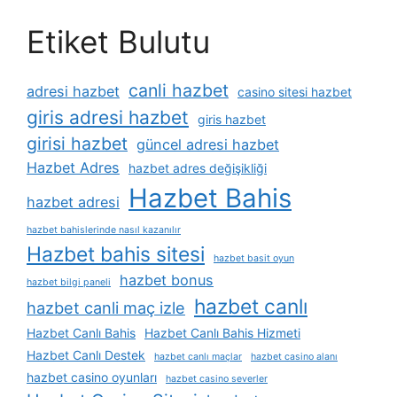
Etiket Bulutu
canli hazbet
adresi hazbet
casino sitesi hazbet
giris adresi hazbet
giris hazbet
girisi hazbet
güncel adresi hazbet
Hazbet Adres
hazbet adres değişikliği
Hazbet Bahis
hazbet adresi
hazbet bahislerinde nasıl kazanılır
Hazbet bahis sitesi
hazbet basit oyun
hazbet bonus
hazbet bilgi paneli
hazbet canlı
hazbet canli maç izle
Hazbet Canlı Bahis
Hazbet Canlı Bahis Hizmeti
Hazbet Canlı Destek
hazbet canlı maçlar
hazbet casino alanı
hazbet casino oyunları
hazbet casino severler