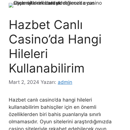
Hazbet Canlı
Casino’da Hangi
Hileleri
Kullanabilirim
Mart 2, 2024
Yazarı:
admin
Hazbet canlı casino’da hangi hileleri
kullanabilirim bahisçiler için en önemli
özelliklerden biri bahis puanlarıyla sınırlı
olmamasıdır. Oyun sitelerini araştırdığımızda
casino siteleriyle rekabet edebilecek oyun