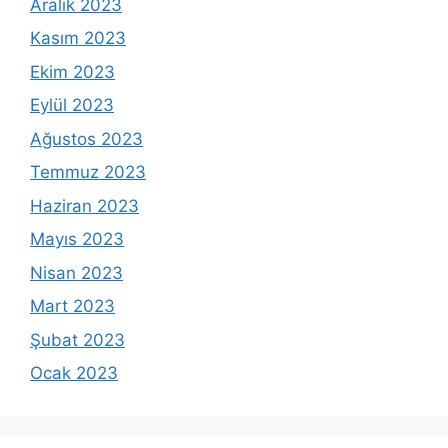
Aralık 2023
Kasım 2023
Ekim 2023
Eylül 2023
Ağustos 2023
Temmuz 2023
Haziran 2023
Mayıs 2023
Nisan 2023
Mart 2023
Şubat 2023
Ocak 2023