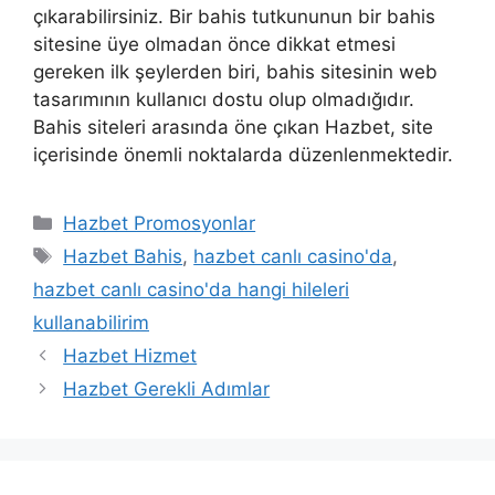
çıkarabilirsiniz. Bir bahis tutkununun bir bahis
sitesine üye olmadan önce dikkat etmesi
gereken ilk şeylerden biri, bahis sitesinin web
tasarımının kullanıcı dostu olup olmadığıdır.
Bahis siteleri arasında öne çıkan Hazbet, site
içerisinde önemli noktalarda düzenlenmektedir.
Kategoriler
Hazbet Promosyonlar
Etiketler
Hazbet Bahis
,
hazbet canlı casino'da
,
hazbet canlı casino'da hangi hileleri
kullanabilirim
Hazbet Hizmet
Hazbet Gerekli Adımlar