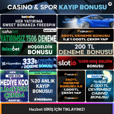
×
Hazbet GİRİŞ İÇİN TIKLAYINIZ!