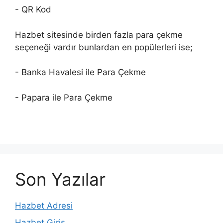
- QR Kod
Hazbet sitesinde birden fazla para çekme
seçeneği vardır bunlardan en popülerleri ise;
- Banka Havalesi ile Para Çekme
- Papara ile Para Çekme
Son Yazılar
Hazbet Adresi
Hazbet Giriş