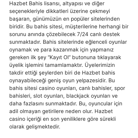
Hazbet Bahis lisansı, altyapısı ve diğer
seçenekleriyle dikkatleri üzerine çekmeyi
başaran, günümüzün en popüler sitelerinden
biridir. Bu bahis sitesi, müşterilerine herhangi bir
sorunu anında çözebilecek 7/24 canlı destek
sunmaktadır. Bahis sitelerinde eğlenceli oyunlar
oynamak ve para kazanmak için yapmanız
gereken ilk şey “Kayıt Ol” butonuna tıklayarak
üyelik işlemini tamamlamaktır. Üyelerimizin
takdir ettiği şeylerden biri de Hazbet bahis
oynayabileceği geniş oyun yelpazesidir. Bu
bahis sitesi casino oyunları, canlı bahisler, spor
bahisleri, slot oyunları, blackjack oyunları ve
daha fazlasını sunmaktadır. Bu, oyuncular için
adil olmayan getirilere neden olur. Hazbet
casino içeriği en son yeniliklere göre sürekli
olarak gelişmektedir.