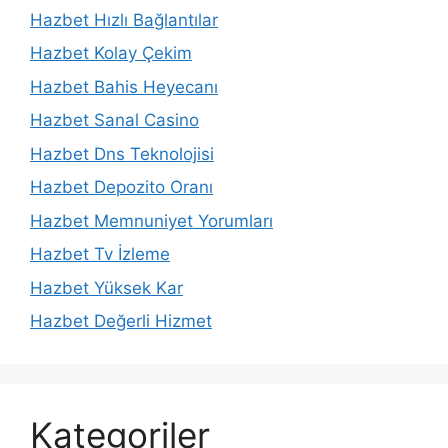
Hazbet Hızlı Bağlantılar
Hazbet Kolay Çekim
Hazbet Bahis Heyecanı
Hazbet Sanal Casino
Hazbet Dns Teknolojisi
Hazbet Depozito Oranı
Hazbet Memnuniyet Yorumları
Hazbet Tv İzleme
Hazbet Yüksek Kar
Hazbet Değerli Hizmet
Kategoriler