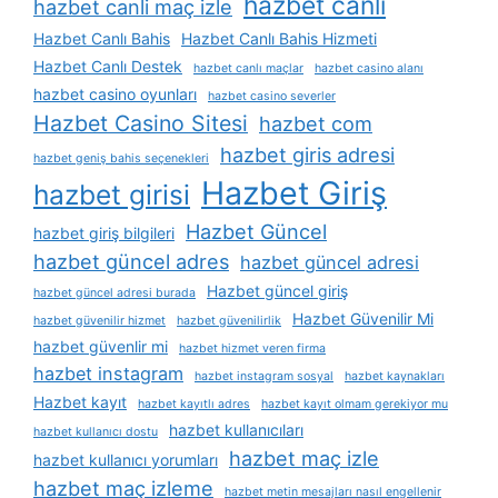
hazbet canlı
hazbet canli maç izle
Hazbet Canlı Bahis
Hazbet Canlı Bahis Hizmeti
Hazbet Canlı Destek
hazbet canlı maçlar
hazbet casino alanı
hazbet casino oyunları
hazbet casino severler
Hazbet Casino Sitesi
hazbet com
hazbet giris adresi
hazbet geniş bahis seçenekleri
Hazbet Giriş
hazbet girisi
Hazbet Güncel
hazbet giriş bilgileri
hazbet güncel adres
hazbet güncel adresi
Hazbet güncel giriş
hazbet güncel adresi burada
Hazbet Güvenilir Mi
hazbet güvenilir hizmet
hazbet güvenilirlik
hazbet güvenlir mi
hazbet hizmet veren firma
hazbet instagram
hazbet instagram sosyal
hazbet kaynakları
Hazbet kayıt
hazbet kayıtlı adres
hazbet kayıt olmam gerekiyor mu
hazbet kullanıcıları
hazbet kullanıcı dostu
hazbet maç izle
hazbet kullanıcı yorumları
hazbet maç izleme
hazbet metin mesajları nasıl engellenir