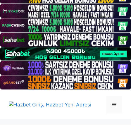
İçeriğe
atla
Menü