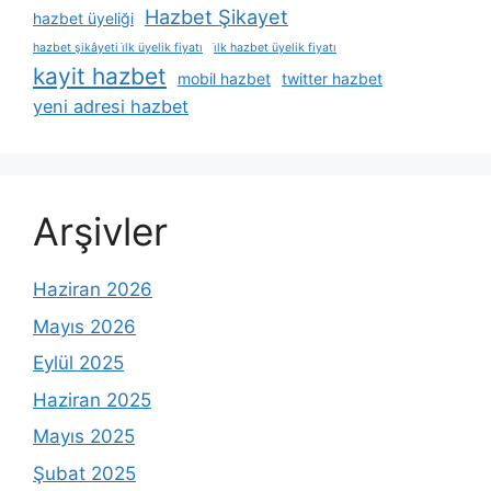
Hazbet Şikayet
hazbet üyeliği
hazbet şikâyeti i̇lk üyelik fiyatı
i̇lk hazbet üyelik fiyatı
kayit hazbet
mobil hazbet
twitter hazbet
yeni adresi hazbet
Arşivler
Haziran 2026
Mayıs 2026
Eylül 2025
Haziran 2025
Mayıs 2025
Şubat 2025