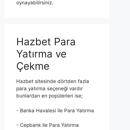
oynayabilirsiniz.
Hazbet Para
Yatırma ve
Çekme
Hazbet sitesinde dörtden fazla
para yatırma seçeneği vardır
bunlardan en popülerleri ise;
- Banka Havalesi ile Para Yatırma
- Cepbank ile Para Yatırma