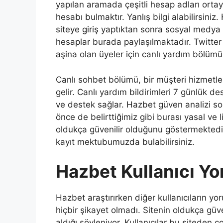
yapılan aramada çeşitli hesap adları ortaya 
hesabı bulmaktır. Yanlış bilgi alabilirsiniz
siteye giriş yaptıktan sonra sosyal medya a
hesaplar burada paylaşılmaktadır. Twitter
aşina olan üyeler için canlı yardım bölüm
Canlı sohbet bölümü, bir müşteri hizmetler
gelir. Canlı yardım bildirimleri 7 günlük d
ve destek sağlar. Hazbet güven analizi son
önce de belirttiğimiz gibi burası yasal ve l
oldukça güvenilir olduğunu göstermektedir
kayıt mektubumuzda bulabilirsiniz.
Hazbet Kullanıcı Yo
Hazbet araştırırken diğer kullanıcıların yo
hiçbir şikayet olmadı. Sitenin oldukça güv
aldığı söyleniyor. Kullanıcılar bu siteden