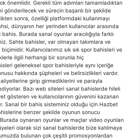
k önemlidir. Gerekli tüm adımları tamamladıktan
i gönderilecek ve sürecin başarılı bir şekilde
dikten sonra, özelliği platformdaki kullanmayı
hsi, dünyanın her yerinden kullanıcılar arasında
 bahis. Burada sanal oyunlar aracılığıyla farklı
iniz. Sahte bahisler, var olmayan takımlara ve
içimidir. Kullanıcılarımız sık sık spor bahisleri ve
lerle ilgili herhangi bir sorunla hiç
sleri geleneksel spor bahisleriyle aynı içeriğe
onusu hakkında şüpheleri ve belirsizlikleri vardır.
aaliyetlerine girip girmediklerini ve parayla
ediyorlar. Bazı web siteleri sanal bahislerde hileli
yet gösteren ve kullanıcılarının güvenini kazanan
. Sanal bir bahis sisteminiz olduğu için Hazbet
ahislerine benzer şekilde oyunun sonucu
r. Burada oynanan oyunlar ve maçlar video oyunları
 üyeleri olarak sizi sanal bahislerde bize katılmaya
mumuzda bulunan çok çeşitli promosyonlardan