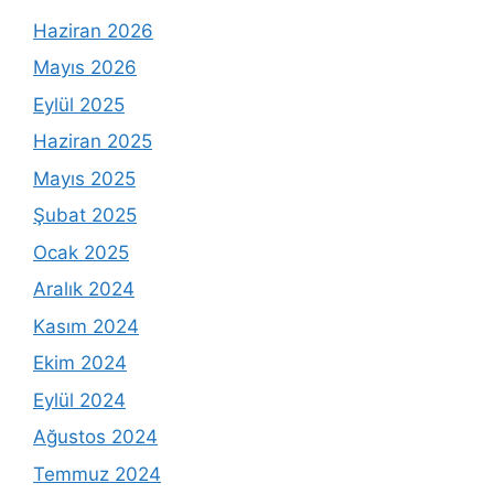
Haziran 2026
Mayıs 2026
Eylül 2025
Haziran 2025
Mayıs 2025
Şubat 2025
Ocak 2025
Aralık 2024
Kasım 2024
Ekim 2024
Eylül 2024
Ağustos 2024
Temmuz 2024