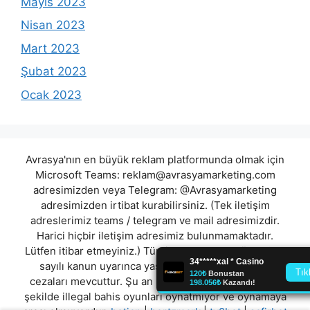
Mayıs 2023
Nisan 2023
Mart 2023
Şubat 2023
Ocak 2023
Avrasya'nın en büyük reklam platformunda olmak için
Microsoft Teams:
reklam@avrasyamarketing.com
adresimizden veya Telegram: @Avrasyamarketing
adresimizden irtibat kurabilirsiniz. (Tek iletişim
adreslerimiz teams / telegram ve mail adresimizdir.
Harici hiçbir iletişim adresimiz bulunmamaktadır.
Lütfen itibar etmeyiniz.) Türkiye yasalarına göre 7258
sayılı kanun uyarınca yasa dışı bahis oynamanın
cezaları mevcuttur. Şu an bulunduğunuz site hiç bir
şekilde illegal bahis oyunları oynatmıyor ve oynamaya