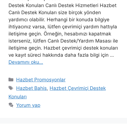
Destek Konuları Canlı Destek Hizmetleri Hazbet
Canlı Destek Konuları size birçok yönden
yardımcı olabilir. Herhangi bir konuda bilgiye
ihtiyacınız varsa, lütfen çevrimiçi yardım hattıyla
iletişime geçin. Örneğin, hesabınızı kapatmak
isterseniz, lütfen Canlı Destek/Yardım Masası ile
iletişime geçin. Hazbet çevrimiçi destek konuları
ve kayıt süreci hakkında daha fazla bilgi için …
Devamını oku…
Kategoriler
Hazbet Promosyonlar
Etiketler
Hazbet Bahis
,
Hazbet Çevrimiçi Destek
Konuları
Yorum yap