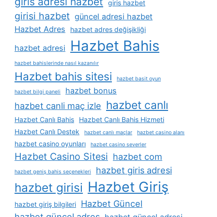
giris adresi hazbet
giris hazbet
girisi hazbet
güncel adresi hazbet
Hazbet Adres
hazbet adres değişikliği
Hazbet Bahis
hazbet adresi
hazbet bahislerinde nasıl kazanılır
Hazbet bahis sitesi
hazbet basit oyun
hazbet bonus
hazbet bilgi paneli
hazbet canlı
hazbet canli maç izle
Hazbet Canlı Bahis
Hazbet Canlı Bahis Hizmeti
Hazbet Canlı Destek
hazbet canlı maçlar
hazbet casino alanı
hazbet casino oyunları
hazbet casino severler
Hazbet Casino Sitesi
hazbet com
hazbet giris adresi
hazbet geniş bahis seçenekleri
Hazbet Giriş
hazbet girisi
Hazbet Güncel
hazbet giriş bilgileri
hazbet güncel adres
hazbet güncel adresi