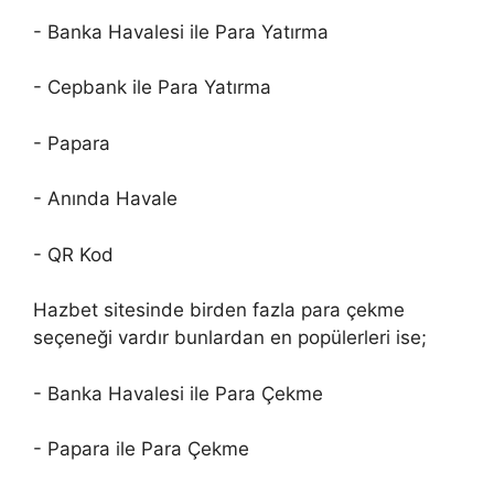
- Banka Havalesi ile Para Yatırma
- Cepbank ile Para Yatırma
- Papara
- Anında Havale
- QR Kod
Hazbet sitesinde birden fazla para çekme
seçeneği vardır bunlardan en popülerleri ise;
- Banka Havalesi ile Para Çekme
- Papara ile Para Çekme