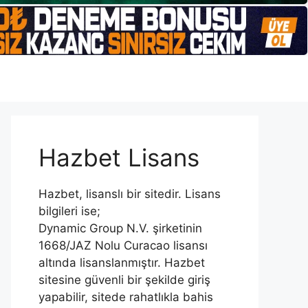
Hazbet Lisans
Hazbet, lisanslı bir sitedir. Lisans
bilgileri ise;
Dynamic Group N.V. şirketinin
1668/JAZ Nolu Curacao lisansı
altında lisanslanmıştır. Hazbet
sitesine güvenli bir şekilde giriş
yapabilir, sitede rahatlıkla bahis