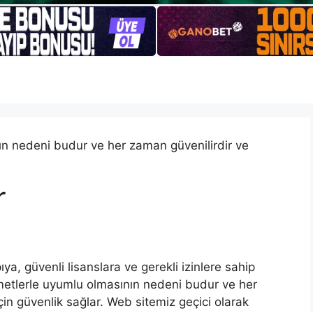
r
a, güvenli lisanslara ve gerekli izinlere sahip
zmetlerle uyumlu olmasının nedeni budur ve her
in güvenlik sağlar. Web sitemiz geçici olarak