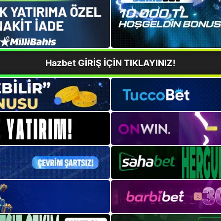
Hazbet GİRİŞ İÇİN TIKLAYINIZ!