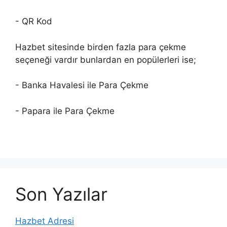
- QR Kod
Hazbet sitesinde birden fazla para çekme
seçeneği vardır bunlardan en popülerleri ise;
- Banka Havalesi ile Para Çekme
- Papara ile Para Çekme
Son Yazılar
Hazbet Adresi