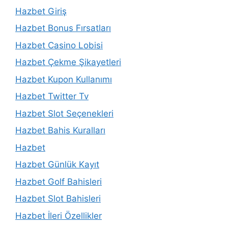
Hazbet Giriş
Hazbet Bonus Fırsatları
Hazbet Casino Lobisi
Hazbet Çekme Şikayetleri
Hazbet Kupon Kullanımı
Hazbet Twitter Tv
Hazbet Slot Seçenekleri
Hazbet Bahis Kuralları
Hazbet
Hazbet Günlük Kayıt
Hazbet Golf Bahisleri
Hazbet Slot Bahisleri
Hazbet İleri Özellikler