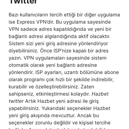
Twitter
Bazı kullanıcıların tercih ettiği bir diğer uygulama
ise Express VPN’dir. Bu uygulama sayesinde
VPN sadece adres kapatıldığında ve yeni bir
bağlantı adresi algılandığında aktif olacaktır.
Sistem sizi yeni giriş adresine yönlendiriyor
diyebilirsiniz. Önce ISP’nize kapalı bir adres
yazın. VPN uygulamaları sayesinde sistem
otomatik olarak yeni bağlantı adresine
yönlendirir. ISP ayarları, uzantı bölümüne abone
olarak programı çok hızlı bir şekilde indirebilir,
kurabilir ve özelleştirebilirsiniz. Zaten
sahipseniz, etkinleştirmesi kolaydır.
Hazbet
twitter
Artık Hazbet yeni adresi ile giriş
yapabilirsiniz. Yukarıdaki seçenekler Hazbet
yeni giriş akışında mevcuttur. Ancak bu
seçenekler zorunlu değildir ve kişisel tercihe