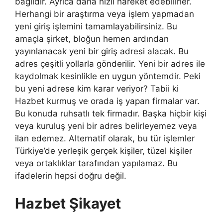
bağlıdır. Ayrıca daha hızlı hareket edebilirler.
Herhangi bir araştırma veya işlem yapmadan
yeni giriş işlemini tamamlayabilirsiniz. Bu
amaçla şirket, bloğun hemen ardından
yayınlanacak yeni bir giriş adresi alacak. Bu
adres çeşitli yollarla gönderilir. Yeni bir adres ile
kaydolmak kesinlikle en uygun yöntemdir. Peki
bu yeni adrese kim karar veriyor? Tabii ki
Hazbet kurmuş ve orada iş yapan firmalar var.
Bu konuda ruhsatlı tek firmadır. Başka hiçbir kişi
veya kuruluş yeni bir adres belirleyemez veya
ilan edemez. Alternatif olarak, bu tür işlemler
Türkiye’de yerleşik gerçek kişiler, tüzel kişiler
veya ortaklıklar tarafından yapılamaz. Bu
ifadelerin hepsi doğru değil.
Hazbet Şikayet