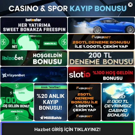
×
Hazbet GİRİŞ İÇİN TIKLAYINIZ!