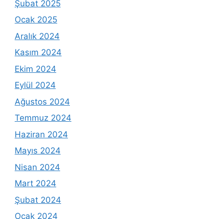
Şubat 2025
Ocak 2025
Aralık 2024
Kasım 2024
Ekim 2024
Eylül 2024
Ağustos 2024
Temmuz 2024
Haziran 2024
Mayıs 2024
Nisan 2024
Mart 2024
Şubat 2024
Ocak 2024