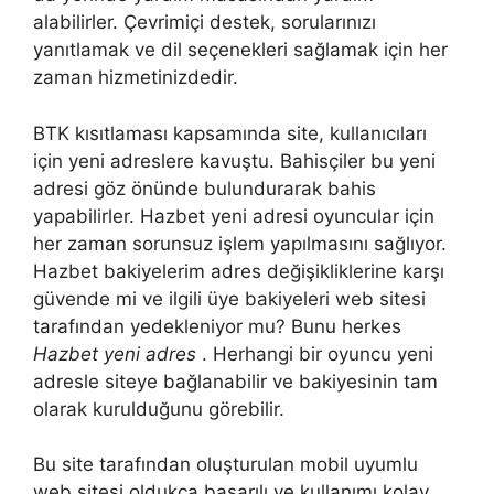
alabilirler. Çevrimiçi destek, sorularınızı
yanıtlamak ve dil seçenekleri sağlamak için her
zaman hizmetinizdedir.
BTK kısıtlaması kapsamında site, kullanıcıları
için yeni adreslere kavuştu. Bahisçiler bu yeni
adresi göz önünde bulundurarak bahis
yapabilirler. Hazbet yeni adresi oyuncular için
her zaman sorunsuz işlem yapılmasını sağlıyor.
Hazbet bakiyelerim adres değişikliklerine karşı
güvende mi ve ilgili üye bakiyeleri web sitesi
tarafından yedekleniyor mu? Bunu herkes
Hazbet yeni adres
. Herhangi bir oyuncu yeni
adresle siteye bağlanabilir ve bakiyesinin tam
olarak kurulduğunu görebilir.
Bu site tarafından oluşturulan mobil uyumlu
web sitesi oldukça başarılı ve kullanımı kolay