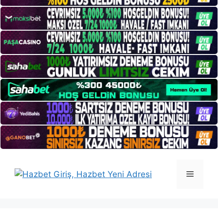
İçeriğe
atla
Menü