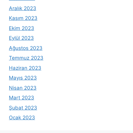
Aralık 2023
Kasım 2023
Ekim 2023
Eylül 2023
Ağustos 2023
Temmuz 2023
Haziran 2023
Mayıs 2023
Nisan 2023
Mart 2023
Şubat 2023
Ocak 2023