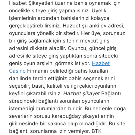
Hazbet Şikayetleri üzerine bahis oynamak için
öncelikle siteye giriş yapmalısınız. Üyelik
işlemlerinin ardından bahislerinizi kolayca
gerçekleştirebilirsiniz. Hazbet şu anki ev adresi,
oyunculara yönelik bir sitedir. Her üye, sorunsuz
bir giriş sağlamak için sitenin mevcut giriş
adresini dikkate alabilir. Oyuncu, güncel giriş
adresi ile siteye giriş yaptıktan sonra sitedeki
geniş oyun arşivini görmek istiyor.
Hazbet
Casino
Firmanın belirlediği bahis kuralları
dahilinde tercih ettiğiniz bahis seçeneklerini
seçebilir, basit, kaliteli ve ilgi çekici oyunların
keyfini çıkarabilirsiniz.
Hazbet şikayet
Bağlantı
sürecindeki bağlantı sorunları oyuncuların
istemediği durumlardan biridir. Bu nedenle doğa
severlerin sorusu karabuğday şikayetlerinin
girilmesinde bir sakınca olup olmadığıdır. Bu site
bağlantı sorunlarına izin vermiyor. BTK