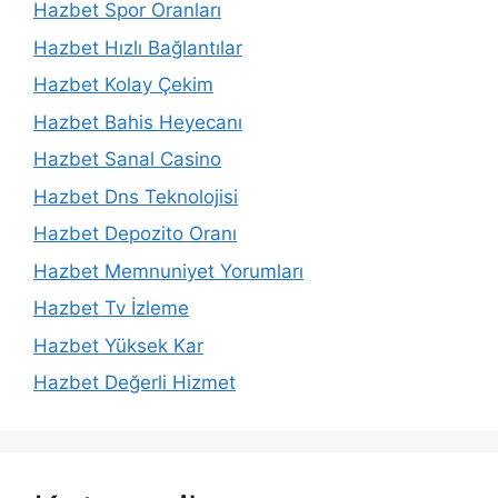
Hazbet Spor Oranları
Hazbet Hızlı Bağlantılar
Hazbet Kolay Çekim
Hazbet Bahis Heyecanı
Hazbet Sanal Casino
Hazbet Dns Teknolojisi
Hazbet Depozito Oranı
Hazbet Memnuniyet Yorumları
Hazbet Tv İzleme
Hazbet Yüksek Kar
Hazbet Değerli Hizmet