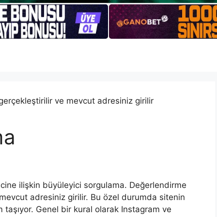
ma
ine ilişkin büyüleyici sorgulama. Değerlendirme
 mevcut adresiniz girilir. Bu özel durumda sitenin
taşıyor. Genel bir kural olarak Instagram ve