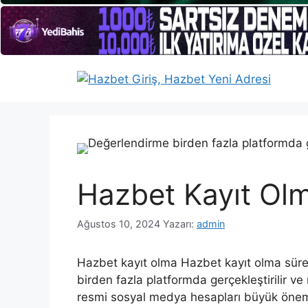
İçeriğe
atla
Hazbet Kayıt Ol
Ağustos 10, 2024
Yazarı:
admin
Hazbet kayıt olma Hazbet kayıt olma sürec
birden fazla platformda gerçekleştirilir ve
resmi sosyal medya hesapları büyük önem 