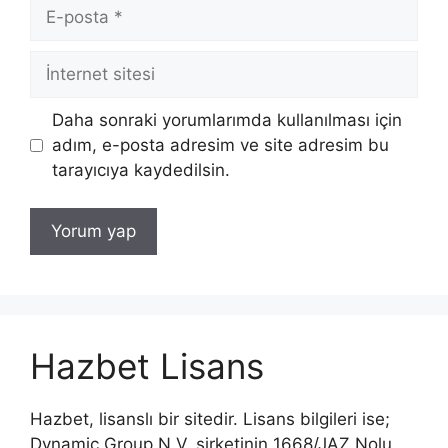
E-
posta
İnternet
sitesi
Daha sonraki yorumlarımda kullanılması için
adım, e-posta adresim ve site adresim bu
tarayıcıya kaydedilsin.
Hazbet Lisans
Hazbet, lisanslı bir sitedir. Lisans bilgileri ise;
Dynamic Group N.V. şirketinin 1668/JAZ Nolu