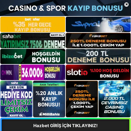
×
Hazbet GİRİŞ İÇİN TIKLAYINIZ!