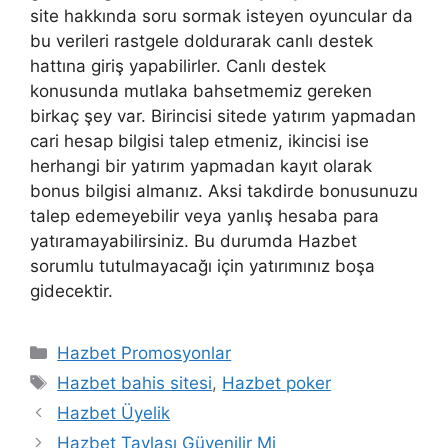
site hakkında soru sormak isteyen oyuncular da
bu verileri rastgele doldurarak canlı destek
hattına giriş yapabilirler. Canlı destek
konusunda mutlaka bahsetmemiz gereken
birkaç şey var. Birincisi sitede yatırım yapmadan
cari hesap bilgisi talep etmeniz, ikincisi ise
herhangi bir yatırım yapmadan kayıt olarak
bonus bilgisi almanız. Aksi takdirde bonusunuzu
talep edemeyebilir veya yanlış hesaba para
yatıramayabilirsiniz. Bu durumda Hazbet
sorumlu tutulmayacağı için yatırımınız boşa
gidecektir.
Kategoriler
Hazbet Promosyonlar
Etiketler
Hazbet bahis sitesi
,
Hazbet poker
Hazbet Üyelik
Hazbet Tavlası Güvenilir Mi