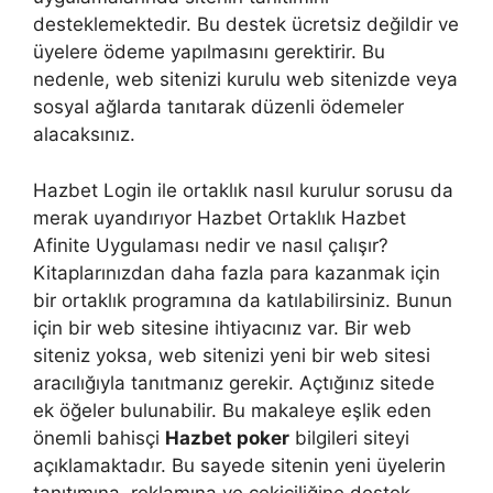
desteklemektedir. Bu destek ücretsiz değildir ve
üyelere ödeme yapılmasını gerektirir. Bu
nedenle, web sitenizi kurulu web sitenizde veya
sosyal ağlarda tanıtarak düzenli ödemeler
alacaksınız.
Hazbet Login ile ortaklık nasıl kurulur sorusu da
merak uyandırıyor Hazbet Ortaklık Hazbet
Afinite Uygulaması nedir ve nasıl çalışır?
Kitaplarınızdan daha fazla para kazanmak için
bir ortaklık programına da katılabilirsiniz. Bunun
için bir web sitesine ihtiyacınız var. Bir web
siteniz yoksa, web sitenizi yeni bir web sitesi
aracılığıyla tanıtmanız gerekir. Açtığınız sitede
ek öğeler bulunabilir. Bu makaleye eşlik eden
önemli bahisçi
Hazbet poker
bilgileri siteyi
açıklamaktadır. Bu sayede sitenin yeni üyelerin
tanıtımına, reklamına ve çekiciliğine destek