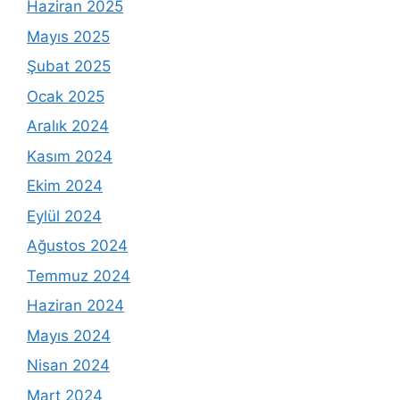
Haziran 2025
Mayıs 2025
Şubat 2025
Ocak 2025
Aralık 2024
Kasım 2024
Ekim 2024
Eylül 2024
Ağustos 2024
Temmuz 2024
Haziran 2024
Mayıs 2024
Nisan 2024
Mart 2024