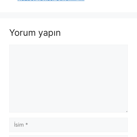
Yorum yapın
Yorum
İsim