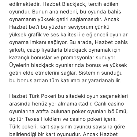
edilmektedir. Hazbet Blackjack, tercih edilen
oyundur. Bunun ana nedeni, bu oyunda bahis
oynamanın yüksek getiri sağlamasıdır. Ancak
Hazbet bet’i bu yüzden seviyorum çünkü
yüksek grafik ve ses kalitesi ile eğlenceli oyunlar
oynama imkanı sağlıyor. Bu arada, Hazbet bahis
şirketi, cazip fiyatlarla blackjack oynamak için
kazançlı bonuslar ve promosyonlar sunuyor.
Üyelerin blackjack oyunlarında bonus ve yüksek
getiri elde etmelerini sağlar. Sistemin sunduğu
bu bonuslardan tüm katılımcılar yararlanabilir.
Hazbet Türk Pokeri bu sitedeki oyun seçenekleri
arasında henüz yer almamaktadır. Canlı casino
oyunlarına atıfta bulunan poker oyunları bölümü,
üç tür Texas Hold’em ve casino pokeri içerir.
Türk pokeri, kart sayısının oyuncu sayısına göre
belirlendiği bir kart oyunudur. Ancak Hazbet