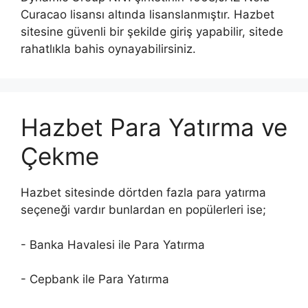
Curacao lisansı altında lisanslanmıştır. Hazbet
sitesine güvenli bir şekilde giriş yapabilir, sitede
rahatlıkla bahis oynayabilirsiniz.
Hazbet Para Yatırma ve
Çekme
Hazbet sitesinde dörtden fazla para yatırma
seçeneği vardır bunlardan en popülerleri ise;
- Banka Havalesi ile Para Yatırma
- Cepbank ile Para Yatırma