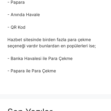
- Papara
- Anında Havale
- QR Kod
Hazbet sitesinde birden fazla para çekme
seçeneği vardır bunlardan en popülerleri ise;
- Banka Havalesi ile Para Çekme
- Papara ile Para Çekme