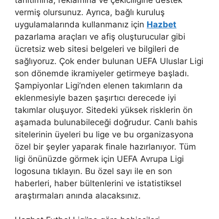
vermiş olursunuz. Ayrıca, bağlı kuruluş
uygulamalarında kullanmanız için
Hazbet
pazarlama araçları ve afiş oluşturucular gibi
ücretsiz web sitesi belgeleri ve bilgileri de
sağlıyoruz. Çok ender bulunan UEFA Uluslar Ligi
son dönemde ikramiyeler getirmeye başladı.
Şampiyonlar Ligi’nden elenen takımların da
eklenmesiyle bazen şaşırtıcı derecede iyi
takımlar oluşuyor. Sitedeki yüksek risklerin ön
aşamada bulunabileceği doğrudur. Canlı bahis
sitelerinin üyeleri bu lige ve bu organizasyona
özel bir şeyler yaparak finale hazırlanıyor. Tüm
ligi önünüzde görmek için UEFA Avrupa Ligi
logosuna tıklayın. Bu özel sayı ile en son
haberleri, haber bültenlerini ve istatistiksel
araştırmaları anında alacaksınız.