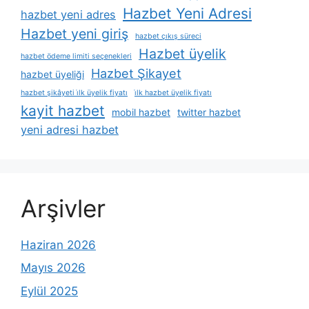
Hazbet Yeni Adresi
hazbet yeni adres
Hazbet yeni giriş
hazbet çıkış süreci
Hazbet üyelik
hazbet ödeme limiti seçenekleri
Hazbet Şikayet
hazbet üyeliği
hazbet şikâyeti i̇lk üyelik fiyatı
i̇lk hazbet üyelik fiyatı
kayit hazbet
mobil hazbet
twitter hazbet
yeni adresi hazbet
Arşivler
Haziran 2026
Mayıs 2026
Eylül 2025