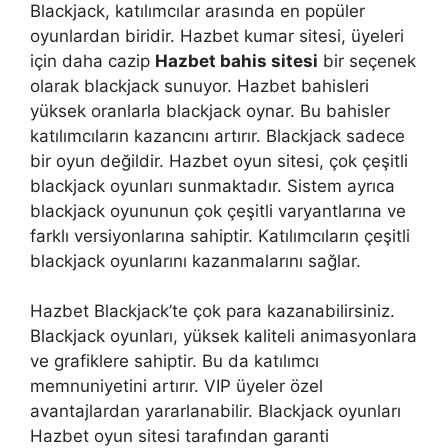
Blackjack, katılımcılar arasında en popüler
oyunlardan biridir. Hazbet kumar sitesi, üyeleri
için daha cazip
Hazbet bahis sitesi
bir seçenek
olarak blackjack sunuyor. Hazbet bahisleri
yüksek oranlarla blackjack oynar. Bu bahisler
katılımcıların kazancını artırır. Blackjack sadece
bir oyun değildir. Hazbet oyun sitesi, çok çeşitli
blackjack oyunları sunmaktadır. Sistem ayrıca
blackjack oyununun çok çeşitli varyantlarına ve
farklı versiyonlarına sahiptir. Katılımcıların çeşitli
blackjack oyunlarını kazanmalarını sağlar.
Hazbet Blackjack’te çok para kazanabilirsiniz.
Blackjack oyunları, yüksek kaliteli animasyonlara
ve grafiklere sahiptir. Bu da katılımcı
memnuniyetini artırır. VIP üyeler özel
avantajlardan yararlanabilir. Blackjack oyunları
Hazbet oyun sitesi tarafından garanti