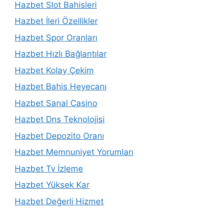
Hazbet Slot Bahisleri
Hazbet İleri Özellikler
Hazbet Spor Oranları
Hazbet Hızlı Bağlantılar
Hazbet Kolay Çekim
Hazbet Bahis Heyecanı
Hazbet Sanal Casino
Hazbet Dns Teknolojisi
Hazbet Depozito Oranı
Hazbet Memnuniyet Yorumları
Hazbet Tv İzleme
Hazbet Yüksek Kar
Hazbet Değerli Hizmet