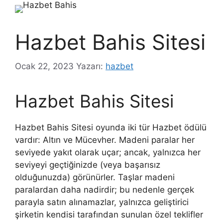
Hazbet Bahis Sitesi
Ocak 22, 2023
Yazarı:
hazbet
Hazbet Bahis Sitesi
Hazbet Bahis Sitesi oyunda iki tür Hazbet ödülü
vardır: Altın ve Mücevher. Madeni paralar her
seviyede yakıt olarak uçar; ancak, yalnızca her
seviyeyi geçtiğinizde (veya başarısız
olduğunuzda) görünürler. Taşlar madeni
paralardan daha nadirdir; bu nedenle gerçek
parayla satın alınamazlar, yalnızca geliştirici
şirketin kendisi tarafından sunulan özel teklifler